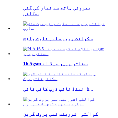
بیرونی ہاتھ سے تیار کی گئی
کافی...
کرافٹ پیپر سادہ فلیٹ پاؤچ...
16.5gsm فلٹر پیپر میڈ اے...
ڈائمنڈ ٹائپ ڈرپ کافی فائی...
کوالٹی اشورینس نمی پروف گرین