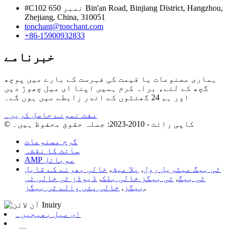
#C102 نمبر 650 Bin'an Road, Binjiang District, Hangzhou,
Zhejiang, China, 310051
tonchant@tonchant.com
+86-15900932833
خبرنامے
ہماری مصنوعات یا قیمت کی فہرست کے بارے میں پوچھ
گچھ کے لئے، براہ کرم ہمیں اپنا ای میل چھوڑ دیں
اور ہم 24 گھنٹوں کے اندر رابطے میں ہوں گے۔
مفت نمونے حاصل کریں۔
© کاپی رائٹ - 2010-2023: جملہ حقوق محفوظ ہیں۔
گرم مصنوعات
سائٹ کا نقشہ
AMP موبائل
ٹی بیگ میٹریل رول
,
پلا میش
,
خالی بھرنے کے قابل
ٹی بیگ
,
ٹی بیگز خالی بلک
,
ڈیوڈز ٹی خالی ٹی
,
بیگز
,
خالی پتی والے ٹی بیگز
ای میل بھیجیں۔