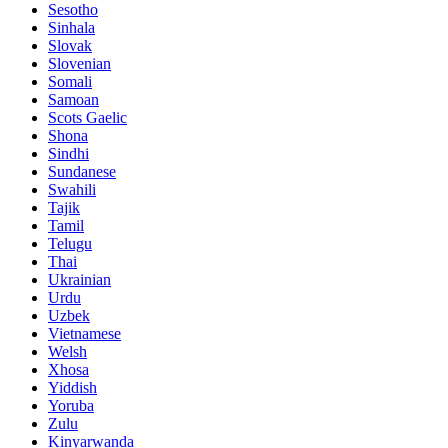
Sesotho
Sinhala
Slovak
Slovenian
Somali
Samoan
Scots Gaelic
Shona
Sindhi
Sundanese
Swahili
Tajik
Tamil
Telugu
Thai
Ukrainian
Urdu
Uzbek
Vietnamese
Welsh
Xhosa
Yiddish
Yoruba
Zulu
Kinyarwanda