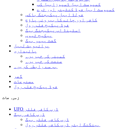
کمپوسٹ ایبل ڈسپوزایبل کپ
کمپوسٹ ایبل فوڈ کنٹینر اور ٹرے
فولڈ ایبل پیکیجنگ باکس
کافی اور چائے کا بیرونی پاؤچ
فوڈ پیکیج فلم رول
اسٹینڈ اپ پیکیجنگ بیگ
پیکیج ٹیوب
گفٹ پیپر بیگ
پرائیویٹ لیبل
پائیداری
کمپنی کی خبریں۔
صنعت کی خبریں۔
ہم سے رابطہ کریں۔
گھر
مصنوعات
فوڈ پیکیج فلم رول
زمرہ جات
UFO ڈرپ کافی فلٹر
ڈرپ کافی بیگ
ڈرپ کافی فلٹر بیگ
ہینگنگ ایئر ڈرپ کافی فلٹر رول