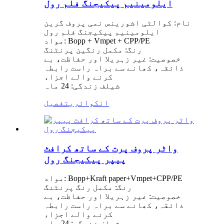
ایلومینیم پیکیجنگ فلم رول
نام: کوالٹی اشورینس نمی پروف گرین
ایلومینیم پیکیجنگ فلم رول
مواد: Bopp + Vmpet + CPP/PE
رنگ: مکمل رنگین پرنٹنگ
خصوصیت: غیر زہریلا اور حفاظت، بے
ذائقہ، کھانے سے براہ راست رابطہ
کرنے والے اجزاء
شیلف زندگی: 24 ماہ
انکوائری
تفصیل
واٹر پروف پرت کے ساتھ کرافٹ
پیپر پیکیجنگ رول
مواد: Bopp+Kraft paper+Vmpet+CPP/PE
رنگ: مکمل رنگ پرنٹنگ
خصوصیت: غیر زہریلا اور حفاظت، بے
ذائقہ، کھانے سے براہ راست رابطہ
کرنے والے اجزاء
شیلف زندگی: 24 ماہ