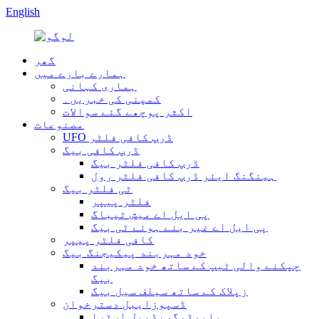
English
گھر
ہمارے بارے میں
ہماری کہانی
کمپنی کی خبریں۔
اکثر پوچھے گئے سوالات
مصنوعات
UFO ڈرپ کافی فلٹر
ڈرپ کافی بیگ
ڈرپ کافی فلٹر بیگ
ہینگنگ ایئر ڈرپ کافی فلٹر رول
ٹی فلٹر بیگ
فلٹر پیپر
پی ایل اے میش ٹیباگ
پی ایل اے غیر بنے ہوئے ٹی بیگ
کافی فلٹر پیپر
خود مہربند پیکیجنگ بیگ
چپکنے والی ٹیپ کے ساتھ خود مہربند
بیگ
زپلاک کے ساتھ سیلف سیل بیگ
ڈسپوزایبل دسترخوان
بایوڈیگریڈیبل اسٹرا