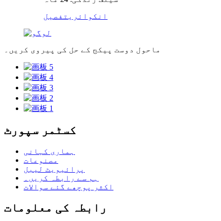
انکوائری
تفصیل
ماحول دوست پیکج کے حل کی پیروی کریں۔
کسٹمر سپورٹ
ہماری کہانی
مصنوعات
پرائیویٹ لیبل
ہم سے رابطہ کریں۔
اکثر پوچھے گئے سوالات
رابطہ کی معلومات