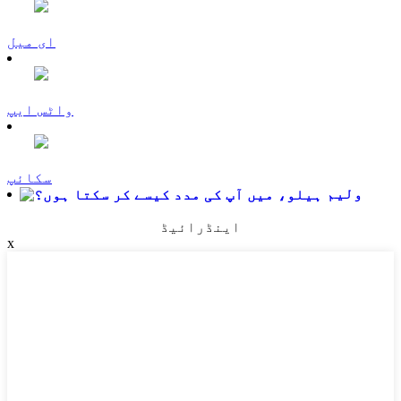
ای میل
واٹس ایپ
سکائپ
ولیم
اینڈرائیڈ
x