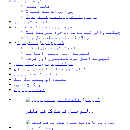
ٹی فلٹر بیگ
فلٹر پیپر
پی ایل اے میش ٹیباگ
پی ایل اے غیر بنے ہوئے ٹی بیگ
کافی فلٹر پیپر
خود مہربند پیکیجنگ بیگ
چپکنے والی ٹیپ کے ساتھ خود مہربند بیگ
زپلاک کے ساتھ سیلف سیل بیگ
ڈسپوزایبل دسترخوان
بایوڈیگریڈیبل اسٹرا
کمپوسٹ ایبل ڈسپوزایبل کپ
کمپوسٹ ایبل فوڈ کنٹینرز اور ٹرے۔
فولڈ ایبل پیکیجنگ باکس
کافی اور چائے کا بیرونی پاؤچ
فوڈ پیکیج فلم رول
اسٹینڈ اپ پیکیجنگ بیگ
پیکیج ٹیوب
گفٹ پیپر بیگ
لیو سیل فاسٹ کافی فلٹر...